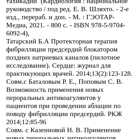
тахикадии (Кардиология : национальное
руководство / под ред. Е. В. Шляхто. - 2-е
изд., перераб. и доп. - М. : ГЭОТАР-
Медиа, 2021. - 800 с. - ISBN 978-5-9704-
6092-4),
Татарский Б.А Протекторная терапия
фибрилляции предсердий блокатором
поздних натриевых каналов (пилотное
исследование). Сердце: журнал для
практикующих врачей. 2014;13(2):123-128.
Совм.с Баталовым Р. Е., Поповым С. В.
Возможность применения новых
пероральных антикоагулянтов у
пациентов при проведении аблации по
поводу фибрилляции предсердий. РКЖ
2014;12:85-96
Совм. с Казенновой Н. В. Применение
новых пероральных антикоагулянтов