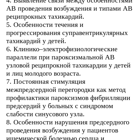
4. Выявление связи между особенностями
АВ проведения возбуждения и типами АВ
реципрокных тахикардий.
5. Особенности течения и
прогрессирования суправентрикулярных
тахикардий у детей.
6. Клинико–электрофизиологические
параллели при пароксизмальной АВ
узловой реципрокной тахикардии у детей
и лиц молодого возраста.
7. Постоянная стимуляция
межпредсердной перегородки как метод
профилактики пароксизмов фибрилляции
предсердий у больных с синдромом
слабости синусового узла.
8. Особенности нарушения предсердного
проведения возбуждения у пациентов
ишемической болезнью сердца и