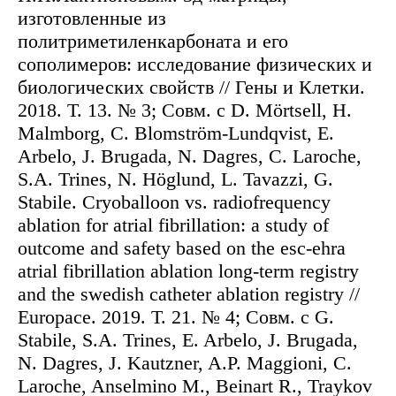
изготовленные из
политриметиленкарбоната и его
сополимеров: исследование физических и
биологических свойств // Гены и Клетки.
2018. Т. 13. № 3; Совм. с D. Mörtsell, H.
Malmborg, C. Blomström-Lundqvist, E.
Arbelo, J. Brugada, N. Dagres, C. Laroche,
S.A. Trines, N. Höglund, L. Tavazzi, G.
Stabile. Cryoballoon vs. radiofrequency
ablation for atrial fibrillation: a study of
outcome and safety based on the esc-ehra
atrial fibrillation ablation long-term registry
and the swedish catheter ablation registry //
Europace. 2019. Т. 21. № 4; Совм. с G.
Stabile, S.A. Trines, E. Arbelo, J. Brugada,
N. Dagres, J. Kautzner, A.P. Maggioni, C.
Laroche, Anselmino M., Beinart R., Traykov