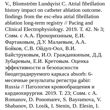
V., Blomström Lundqvist C. Atrial fibrillation
history impact on catheter ablation outcome.
findings from the esc-ehra atrial fibrillation
ablation long-term registry // Pacing and
Clinical Electrophysiology. 2019. Т. 42. № 3;
Совм. с А.А. Прохорихиным, Е.И.
Фартаковым, Д.У. Малаевым, А.А.
Бойков, С.В. Ойдуп-Оол, В.И.
Байструковым, И.О. Гражданкиным, Д.Д.
Зубаревым, Е.И. Кретовым. Оценка
эффективности и безопасности
биодеградируемого каркаса absorb: 6-
месячные результаты регистра gabir:
Russia // Патология кровообращения и
кардиохирургия. 2019. Т. 23; Совм. с A.
Romanov, D. Ponomarev, S. Bayramova, V.
Shabanov, D. Losik, I. Stenin, D. Elesin, I.