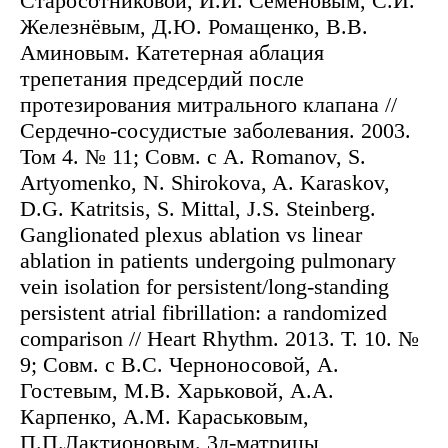
Старосотниковой, И.И. Семёновым, С.И.
Железнёвым, Д.Ю. Ромащенко, В.В.
Аминовым. Катетерная аблация
трепетания предсердий после
протезирования митрального клапана //
Сердечно-сосудистые заболевания. 2003.
Том 4. № 11; Совм. с A. Romanov, S.
Artyomenko, N. Shirokova, A. Karaskov,
D.G. Katritsis, S. Mittal, J.S. Steinberg.
Ganglionated plexus ablation vs linear
ablation in patients undergoing pulmonary
vein isolation for persistent/long-standing
persistent atrial fibrillation: a randomized
comparison // Heart Rhythm. 2013. Т. 10. №
9; Совм. с В.С. Черноносовой, А.
Гостевым, М.В. Харьковой, А.А.
Карпенко, А.М. Караськовым,
П.П.Лактионовым. 3д-матрицы,